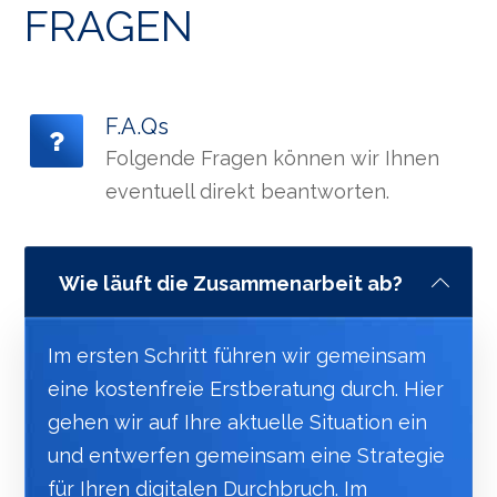
FRAGEN
F.A.Qs
Folgende Fragen können wir Ihnen
eventuell direkt beantworten.
Wie läuft die Zusammenarbeit ab?
Im ersten Schritt führen wir gemeinsam
eine kostenfreie Erstberatung durch. Hier
gehen wir auf Ihre aktuelle Situation ein
und entwerfen gemeinsam eine Strategie
für Ihren digitalen Durchbruch. Im