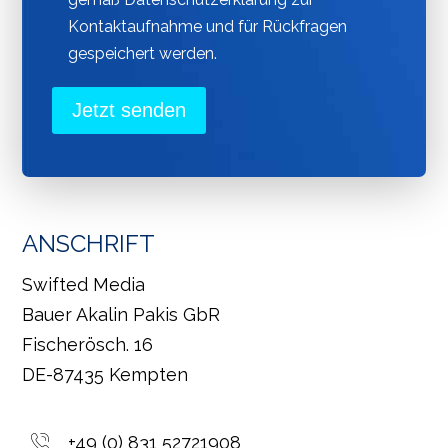
Kontaktaufnahme und für Rückfragen
gespeichert werden.
Jetzt senden
ANSCHRIFT
Swifted Media
Bauer Akalin Pakis GbR
Fischerösch. 16
DE-87435 Kempten
+49 (0) 831 52721908